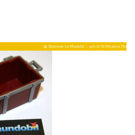
Bienvenue sur Mundobil — près de 50 000 pièces Playmobil référ