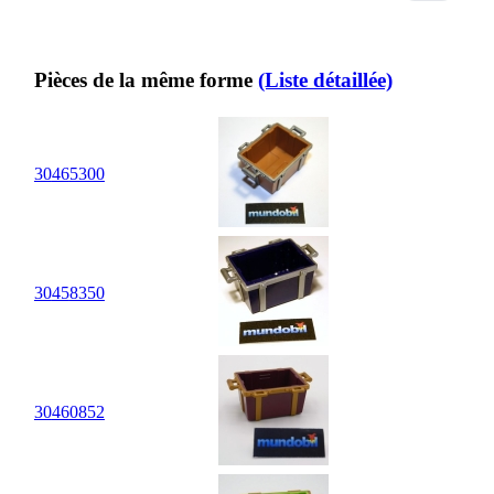
Pièces de la même forme
(Liste détaillée)
30
46
5300
30
45
8350
30
46
0852