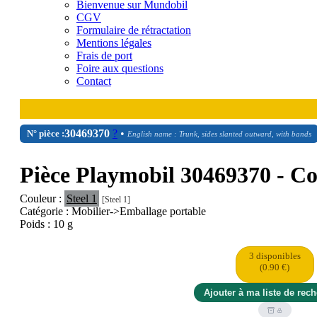
Bienvenue sur Mundobil
CGV
Formulaire de rétractation
Mentions légales
Frais de port
Foire aux questions
Contact
30
46
9370
?
•
N° pièce :
English name : Trunk, sides slanted outward, with bands
Pièce Playmobil 30469370 - Cof
Couleur :
Steel 1
[Steel 1]
Catégorie : Mobilier->Emballage portable
Poids : 10 g
3 disponibles
(0.90 €)