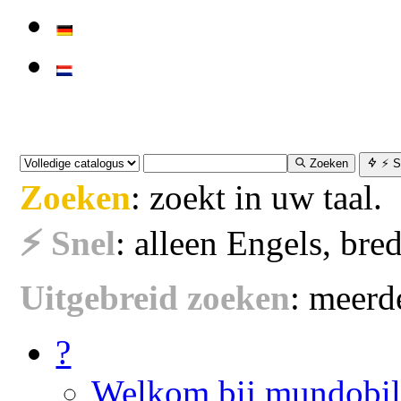
Zoeken
⚡ S
Zoeken
: zoekt in uw taal.
⚡ Snel
: alleen Engels, bred
Uitgebreid zoeken
: meerde
?
Welkom bij mundobi