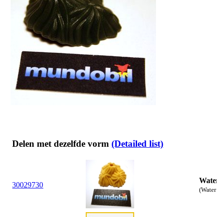
Delen met dezelfde vorm
(Detailed list)
Wate
30
02
9730
(Water