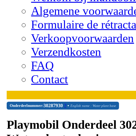
Algemene voorwaard
Formulaire de rétract
Verkoopvoorwaarden
Verzendkosten
FAQ
Contact
30
28
7930
?
•
Onderdeelnummer:
English name : Water plant base
Playmobil Onderdeel 302