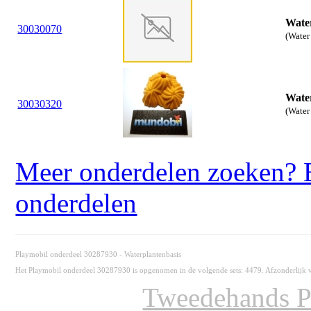
Wate
30
03
0070
(Water
Wate
30
03
0320
(Water
Meer onderdelen zoeken? B
onderdelen
Playmobil onderdeel 30287930 - Waterplantenbasis
Het Playmobil onderdeel 30287930 is opgenomen in de volgende sets: 4479. Afzonderlijk v
Tweedehands P