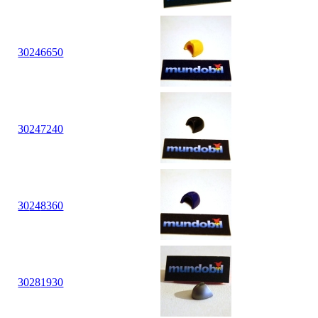
30
24
6650
30
24
7240
30
24
8360
30
28
1930