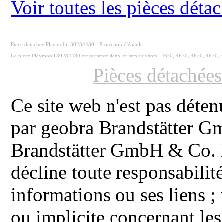
Voir toutes les pièces dét
Piece detachee Playmobil 30284480 - Protection d'épaule
La piece Playmobil 30284480 est presente dans les sets suivants : 4670, 4670, 4670, 4670, 
Pièces détachée
Ce site web n'est pas déten
par geobra Brandstätter 
Brandstätter GmbH & Co. K
décline toute responsabilit
informations ou ses liens ;
ou implicite concernant les