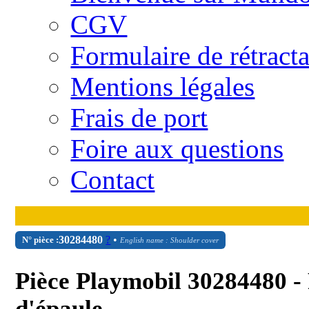
CGV
Formulaire de rétract
Mentions légales
Frais de port
Foire aux questions
Contact
30
28
4480
?
•
N° pièce :
English name : Shoulder cover
Pièce Playmobil 30284480 - 
d'épaule