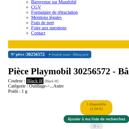
Bienvenue sur Mundobil
CGV
Formulaire de rétractation
Mentions légales
Frais de port
Foire aux questions
Contact
30
25
6572
?
•
N° pièce :
English name : Hiking pole
Pièce Playmobil 30256572 - B
Couleur :
Black 0f
[Black 0f]
Catégorie : Outillage->...Autre
Poids : 1 g
1 disponible
(1.00 €)