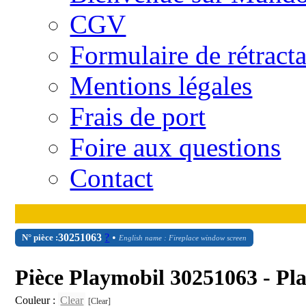
CGV
Formulaire de rétract
Mentions légales
Frais de port
Foire aux questions
Contact
30
25
1063
?
•
N° pièce :
English name : Fireplace window screen
Pièce Playmobil 30251063 - P
Couleur :
Clear
[Clear]