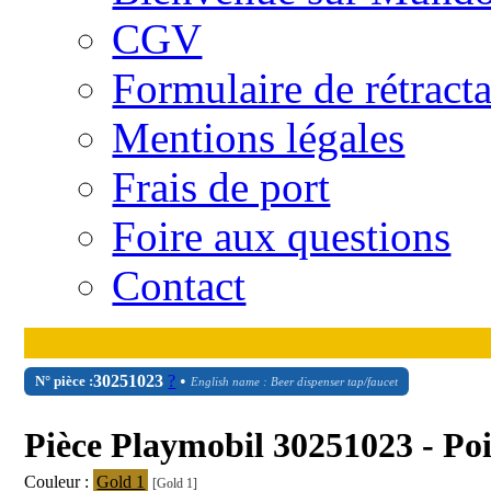
CGV
Formulaire de rétract
Mentions légales
Frais de port
Foire aux questions
Contact
30
25
1023
?
•
N° pièce :
English name : Beer dispenser tap/faucet
Pièce Playmobil 30251023 - Po
Couleur :
Gold 1
[Gold 1]