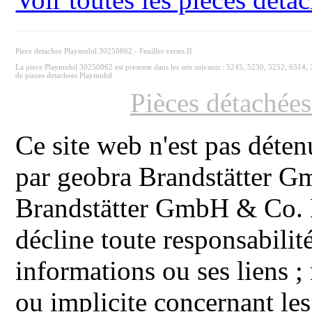
Piece detachee Playmobil 30250862 - Feuilles vertes II
La piece Playmobil 30250862 est presente dans les sets suivants : 5245, 5230, 5252, 6314
de pieces detachees Playmobil.
Pièces détachée
Ce site web n'est pas déten
par geobra Brandstätter 
Brandstätter GmbH & Co. K
décline toute responsabilit
informations ou ses liens ;
ou implicite concernant les