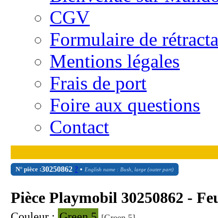
CGV
Formulaire de rétract
Mentions légales
Frais de port
Foire aux questions
Contact
30
25
0862
?
•
N° pièce :
English name : Bush, large (outer part)
Pièce Playmobil 30250862 - Feui
Couleur :
Green 5
[Green 5]