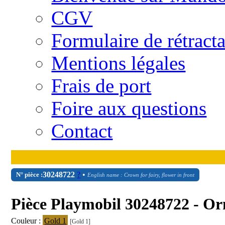
CGV
Formulaire de rétract
Mentions légales
Frais de port
Foire aux questions
Contact
30
24
8722
?
•
N° pièce :
English name : Crown for fairy, flower in front
Pièce Playmobil 30248722 - O
Couleur :
Gold 1
[Gold 1]