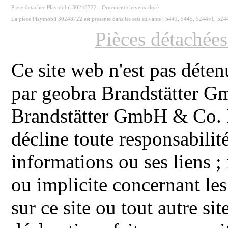
Piece detachee Playmobil 30248722 - Ornement cheveux doré
La piece Playmobil 30248722 est presente dans les sets suivants : 5441, 5445, 5244v1, 524
Pièces détachée
Ce site web n'est pas déten
par geobra Brandstätter 
Brandstätter GmbH & Co. K
décline toute responsabilit
informations ou ses liens ;
ou implicite concernant les
sur ce site ou tout autre site