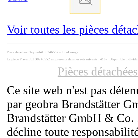
Voir toutes les pièces dét
Piece detachee Playmobil 30246552 - Licol rouge
La piece Playmobil 30246552 est presente dans les sets suivants : 4167. Disponible individ
Pièces détachée
Ce site web n'est pas déten
par geobra Brandstätter 
Brandstätter GmbH & Co. K
décline toute responsabilit