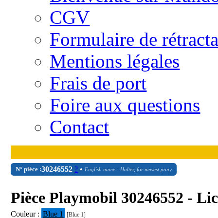
CGV
Formulaire de rétract
Mentions légales
Frais de port
Foire aux questions
Contact
30
24
6552
?
•
N° pièce :
English name : Halter, for newest pony
Pièce Playmobil 30246552 - Lic
Couleur :
Blue 1
[Blue 1]