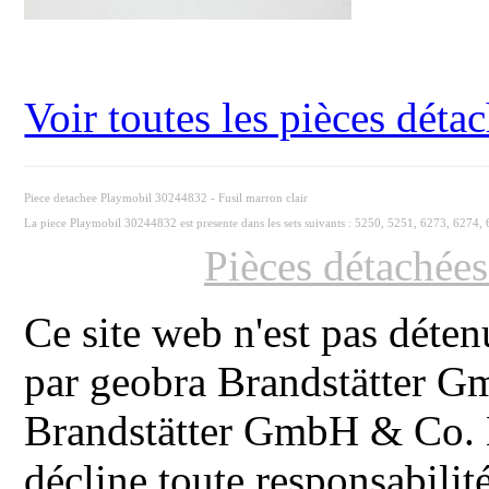
Voir toutes les pièces dét
Piece detachee Playmobil 30244832 - Fusil marron clair
La piece Playmobil 30244832 est presente dans les sets suivants : 5250, 5251, 6273, 6274,
Pièces détachée
Ce site web n'est pas déten
par geobra Brandstätter 
Brandstätter GmbH & Co. K
décline toute responsabilit