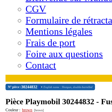
CGV
Formulaire de rétract
Mentions légales
Frais de port
Foire aux questions
Contact
30
24
4832
?
•
N° pièce :
English name : Shotgun, double-barrelled
Pièce Playmobil 30244832 - Fus
Couleur :
brown
[brown]