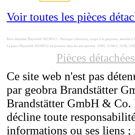
Voir toutes les pièces dét
Piece detachee Playmobil 30238512 - Perruque (cheveux), coupe à la garçonne, attachés à l'
La piece Playmobil 30238512 est presente dans les sets suivants : 6395, 5158v1, 5158, 526
Pièces détachée
Ce site web n'est pas déten
par geobra Brandstätter 
Brandstätter GmbH & Co. K
décline toute responsabilit
informations ou ses liens ;