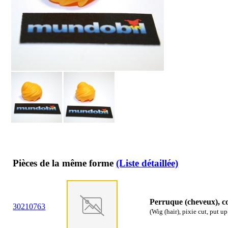
Pièces de la même forme
(Liste détaillée)
Perruque (cheveux), co
30
21
0763
(Wig (hair), pixie cut, put u