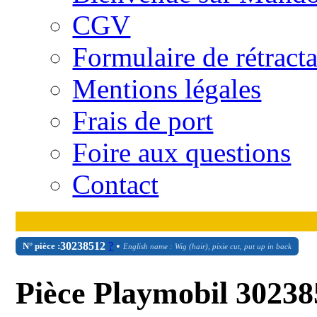
CGV
Formulaire de rétract
Mentions légales
Frais de port
Foire aux questions
Contact
30
23
8512
?
•
N° pièce :
English name : Wig (hair), pixie cut, put up in back
Pièce Playmobil 30238