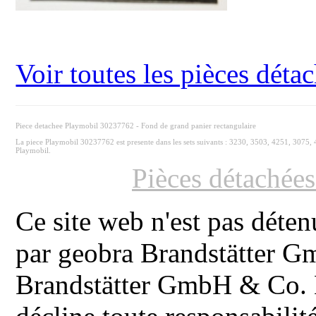
Voir toutes les pièces dét
Piece detachee Playmobil 30237762 - Fond de grand panier rectangulaire
La piece Playmobil 30237762 est presente dans les sets suivants : 3230, 3503, 4251, 3075,
Playmobil.
Pièces détachée
Ce site web n'est pas déten
par geobra Brandstätter 
Brandstätter GmbH & Co. K