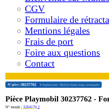
CGV
Formulaire de rétract
Mentions légales
Frais de port
Foire aux questions
Contact
30
23
7762
?
•
N° pièce :
English name : Back for basket, large, rectangular
Pièce Playmobil 30237762 - Fo
N° moule :
3264170 2