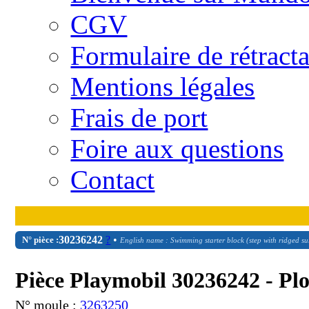
CGV
Formulaire de rétract
Mentions légales
Frais de port
Foire aux questions
Contact
30
23
6242
?
•
N° pièce :
English name : Swimming starter block (step with ridged su
Pièce Playmobil 30236242 - Pl
N° moule :
3263250