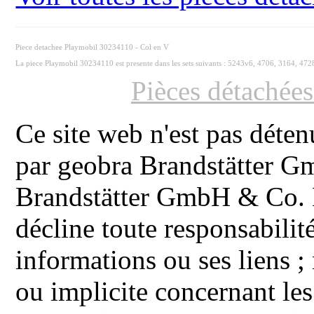
Piece detachee Playmobil 30234110 - Col en V
La piece Playmobil 30234110 est presente dans les sets suivants : 5243v6, 4706, 3164, 472
Pièces détachée
Ce site web n'est pas déten
par geobra Brandstätter 
Brandstätter GmbH & Co. K
décline toute responsabilit
informations ou ses liens ;
ou implicite concernant les