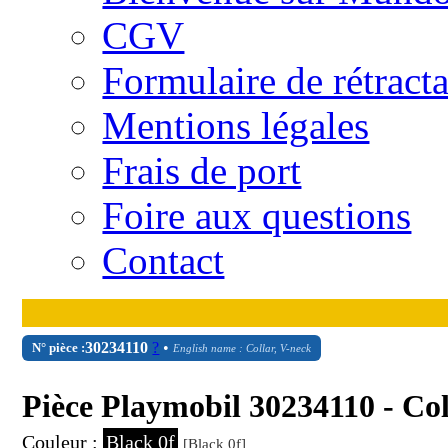
CGV
Formulaire de rétract
Mentions légales
Frais de port
Foire aux questions
Contact
30
23
4110
?
•
N° pièce :
English name : Collar, V-neck
Pièce Playmobil 30234110 - Co
Couleur :
Black 0f
[Black 0f]