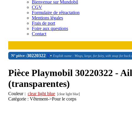
Bienvenue sur Mundobil
CGV
Formulaire de rétractation
Mentions légales
Frais de port
Foire aux questions
Contact
30
22
0322
?
•
N° pièce :
English name : Wings, large, for fairy, with snap for back 
Pièce Playmobil 30220322 - Aile
(transparentes)
Couleur :
clear light blue
[clear light blue]
Catégorie : Vêtement->Pour le corps