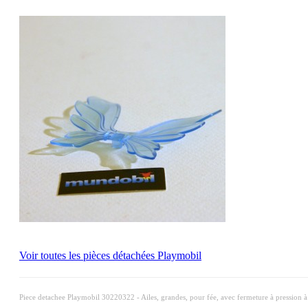
Voir toutes les pièces détachées Playmobil
Piece detachee Playmobil 30220322 - Ailes, grandes, pour fée, avec fermeture à pression à l