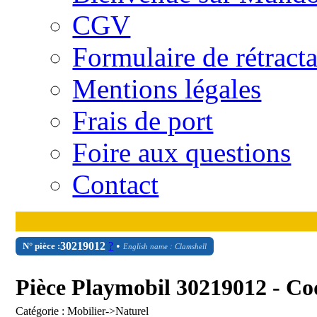
CGV
Formulaire de rétract
Mentions légales
Frais de port
Foire aux questions
Contact
30
21
9012
?
•
N° pièce :
English name : Clamshell
Pièce Playmobil 30219012 - Co
Catégorie : Mobilier->Naturel