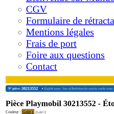
CGV
Formulaire de rétract
Mentions légales
Frais de port
Foire aux questions
Contact
30
21
3552
?
•
N° pièce :
English name : Star of Bethlehem for nativity creche scene
Pièce Playmobil 30213552 - Ét
Couleur :
Gold 1
[Gold 1]