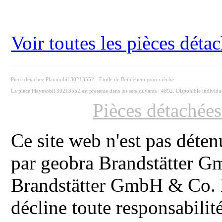
Voir toutes les pièces dét
Piece detachee Playmobil 30213552 - Étoile de Bethlehem pour crèche
La piece Playmobil 30213552 est presente dans les sets suivants : 4892. Disponible individ
Pièces détachée
Ce site web n'est pas déten
par geobra Brandstätter 
Brandstätter GmbH & Co. K
décline toute responsabilit