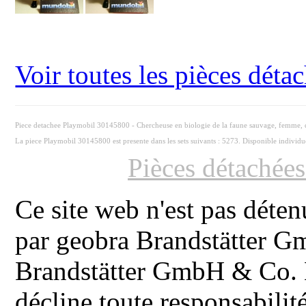
Voir toutes les pièces dét
Piece detachee Playmobil 30145800 - Chercheuse en biologie de la faune sauvage, femme,
La piece Playmobil 30145800 est presente dans les sets suivants : 5273. Disponible individ
Pièces détachée
Ce site web n'est pas déten
par geobra Brandstätter 
Brandstätter GmbH & Co. K
décline toute responsabilit