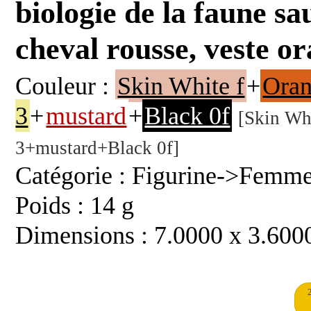
biologie de la faune s
cheval rousse, veste 
Couleur :
Skin White f
+
Oran
3
+
mustard
+
Black 0f
[Skin Wh
3+mustard+Black 0f]
Catégorie : Figurine->Femme
Poids : 14 g
Dimensions : 7.0000 x 3.600