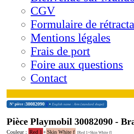
CGV
Formulaire de rétract
Mentions légales
Frais de port
Foire aux questions
Contact
30
08
2090
?
•
N° pièce :
English name : Arm (standard shape)
Pièce Playmobil 30082090 - Br
Couleur :
Red 1
+
Skin White f
[Red 1+Skin White f]