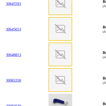
B
30
64
5593
(A
B
30
64
5653
(A
B
30
64
8813
(A
B
30
08
3350
(A
B
30
08
3630