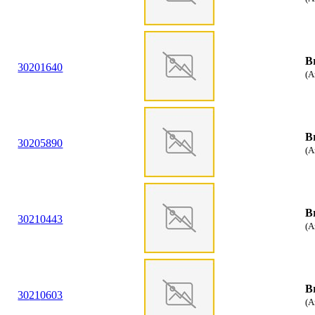
B
30
20
1640
(A
B
30
20
5890
(A
B
30
21
0443
(A
B
30
21
0603
(A