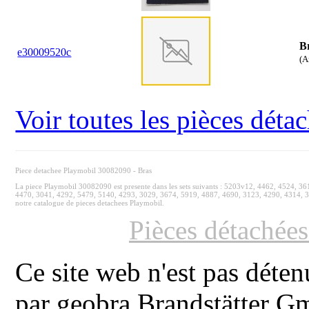
B
e30009520c
(A
Voir toutes les pièces dét
Piece detachee Playmobil 30082090 - Bras
La piece Playmobil 30082090 est presente dans les sets suivants : 5203v12, 4462, 4524, 
4470, 3041, 4292, 5479, 5140, 4293, 3029, 3674, 5919, 4887, 4690, 3123, 4290, 4314, 3
notre catalogue de pieces detachees Playmobil.
Pièces détachée
Ce site web n'est pas déten
par geobra Brandstätter 