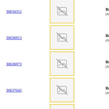
B
30
63
4312
(A
B
30
63
6913
(A
B
30
63
6973
(A
B
30
63
7043
(A