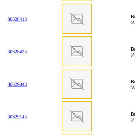
B
30
62
8413
(A
B
30
62
8423
(A
B
30
62
9043
(A
B
30
62
9143
(A