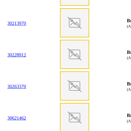
B
30
21
3970
(A
B
30
22
8912
(A
B
30
26
3370
(A
B
30
62
1462
(A