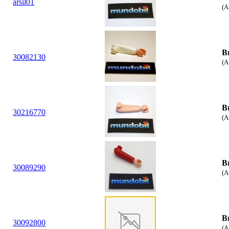
arsil01
(A
B
30
08
2130
(A
B
30
21
6770
(A
B
30
08
9290
(A
B
30
09
2800
(A