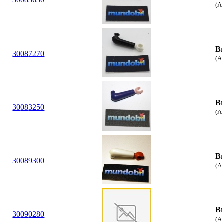
(A
B
30
08
7270
(A
B
30
08
3250
(A
B
30
08
9300
(A
B
30
09
0280
(A