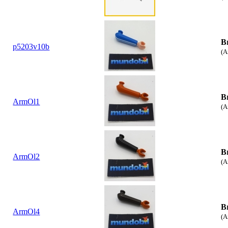
B
p5203v10b
(A
B
ArmOl1
(A
B
ArmOl2
(A
B
ArmOl4
(A