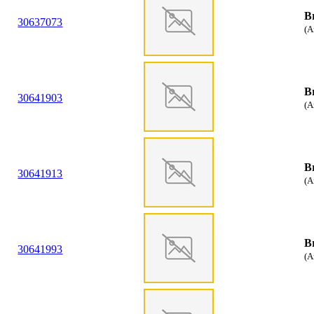
B
30
63
7073
(A
B
30
64
1903
(A
B
30
64
1913
(A
B
30
64
1993
(A