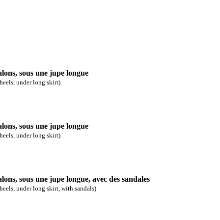
alons, sous une jupe longue
heels, under long skirt)
alons, sous une jupe longue
heels, under long skirt)
alons, sous une jupe longue, avec des sandales
heels, under long skirt, with sandals)