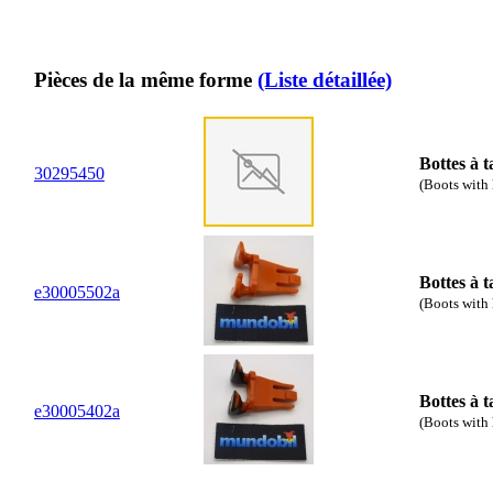
Pièces de la même forme
(Liste détaillée)
Bottes à t
30
29
5450
(Boots with 
Bottes à t
e30005502a
(Boots with 
Bottes à t
e30005402a
(Boots with 