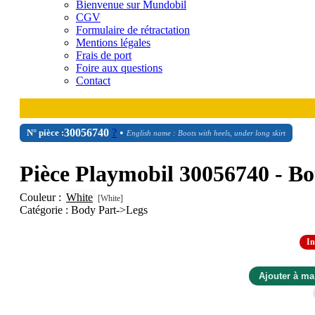
Bienvenue sur Mundobil
CGV
Formulaire de rétractation
Mentions légales
Frais de port
Foire aux questions
Contact
30
05
6740
?
•
N° pièce :
English name : Boots with heels, under long skirt
Pièce Playmobil 30056740 - Bot
Couleur :
White
[White]
Catégorie : Body Part->Legs
In