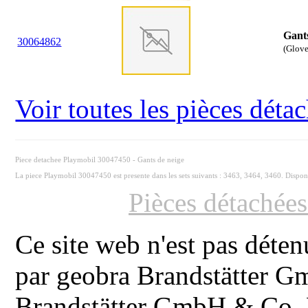
Gants
30
06
4862
(Glove,
Voir toutes les pièces dét
Piece detachee Playmobil 30047450 - Gants de neige
La piece Playmobil 30047450 est presente dans les sets suivants : 3463, 3464, 3460. Dispon
Pièces détachée
Ce site web n'est pas déten
par geobra Brandstätter 
Brandstätter GmbH & Co. K