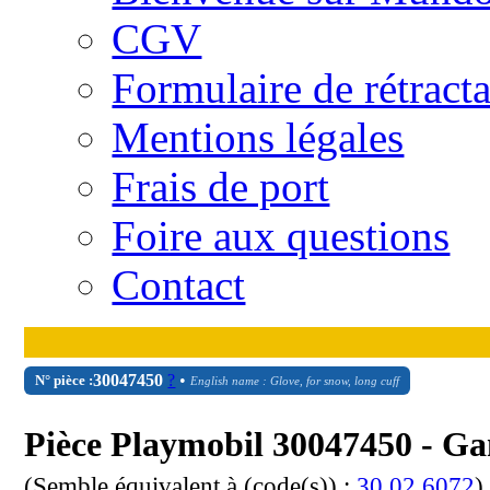
CGV
Formulaire de rétract
Mentions légales
Frais de port
Foire aux questions
Contact
30
04
7450
?
•
N° pièce :
English name : Glove, for snow, long cuff
Pièce Playmobil 30047450 - Ga
(Semble équivalent à (code(s)) :
30 02 6072
)