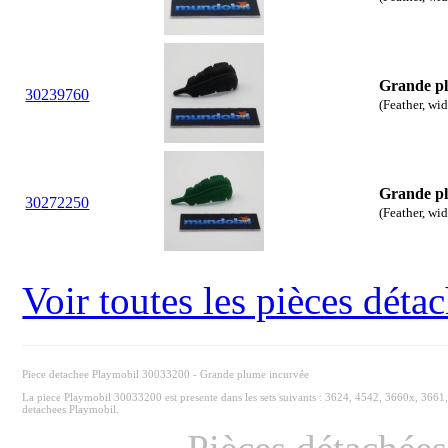
Grande p
30
23
9760
(Feather, wi
Grande p
30
27
2250
(Feather, wi
Voir toutes les pièces dét
Piece detachee Playmobil 30033200 - Grande plume incurvée
La piece Playmobil 30033200 est presente dans les sets suivants : 3624, 4542, 3660x, 3661
detachees Playmobil.