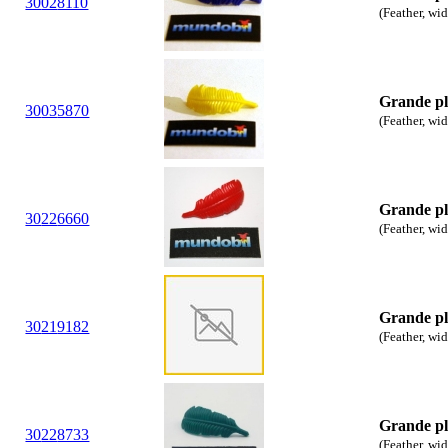
30
02
8110
(Feather, wi
Grande p
30
03
5870
(Feather, wi
Grande p
30
22
6660
(Feather, wi
Grande p
30
21
9182
(Feather, wi
Grande p
30
22
8733
(Feather, wi