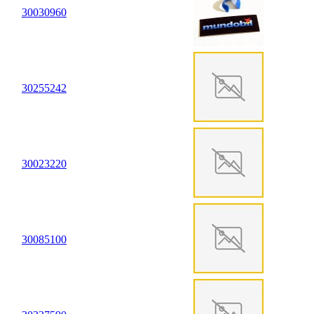
30
03
0960
30
25
5242
30
02
3220
30
08
5100