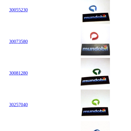
30
05
5230
30
07
3580
30
08
1280
30
25
7040