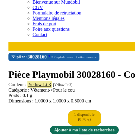
Bienvenue sur Mundobil
CGV
Formulaire de rétractation
Mentions légales
Frais de port
Foire aux questions
Contact
30
02
8160
?
•
N° pièce :
English name : Collar, narrow
Pièce Playmobil 30028160 - Co
Couleur :
Yellow Lt 3
[Yellow Lt 3]
Catégorie : Vêtement->Pour le cou
Poids : 0.1 g
Dimensions : 1.0000 x 1.0000 x 0.5000 cm
1 disponible
(0.70 €)