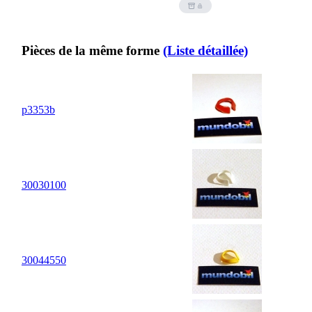
Pièces de la même forme
(Liste détaillée)
p3353b
30
03
0100
30
04
4550