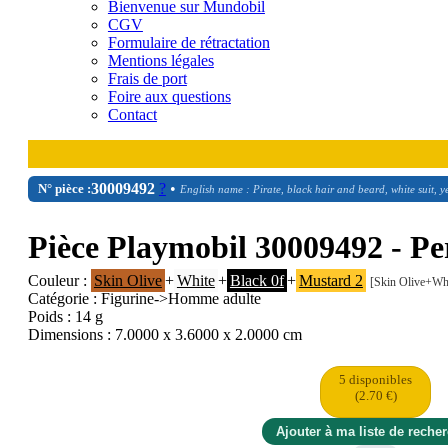
Bienvenue sur Mundobil
CGV
Formulaire de rétractation
Mentions légales
Frais de port
Foire aux questions
Contact
30
00
9492
?
•
N° pièce :
English name : Pirate, black hair and beard, white suit, y
Pièce Playmobil 30009492 - P
Couleur :
Skin Olive
+
White
+
Black 0f
+
Mustard 2
[Skin Olive+Wh
Catégorie : Figurine->Homme adulte
Poids : 14 g
Dimensions : 7.0000 x 3.6000 x 2.0000 cm
5 disponibles
(2.70 €)