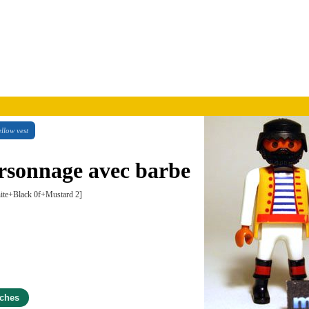
ellow vest
ersonnage avec barbe
ite+Black 0f+Mustard 2]