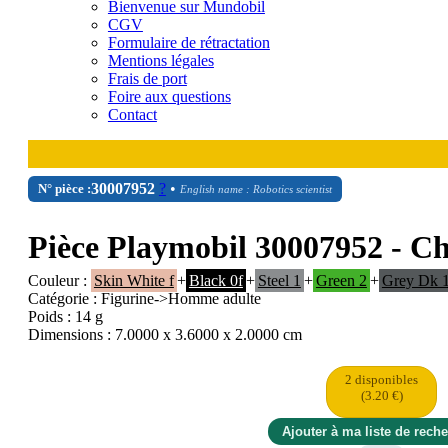
Bienvenue sur Mundobil
CGV
Formulaire de rétractation
Mentions légales
Frais de port
Foire aux questions
Contact
30
00
7952
?
•
N° pièce :
English name : Robotics scientist
Pièce Playmobil 30007952 - Ch
Couleur :
Skin White f
+
Black 0f
+
Steel 1
+
Green 2
+
Grey Dk 
Catégorie : Figurine->Homme adulte
Poids : 14 g
Dimensions : 7.0000 x 3.6000 x 2.0000 cm
2 disponibles
(3.20 €)