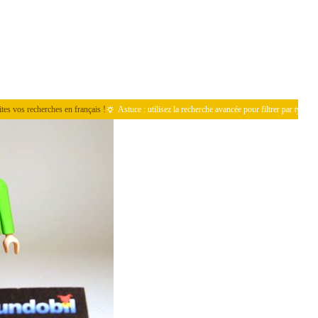
os recherches en français !
Astuce : utilisez la recherche avancée pour filtrer par type de pièc