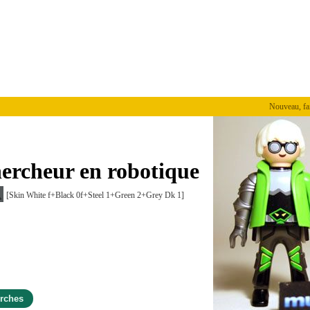
Nouveau, faites v
ercheur en robotique
1
[Skin White f+Black 0f+Steel 1+Green 2+Grey Dk 1]