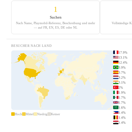
1
Suchen
Nach Name, Playmobil-Referenz, Beschreibung und mehr
Vollständige K
— auf FR, EN, ES, DE oder NL
BESUCHER NACH LAND
17.9%
13.1%
12.4%
3.9%
3.7%
3.2%
3.1%
2%
1.9%
1.7%
1.7%
1.6%
1.4%
Hoch
Mittel
Niedrig
Keiner
1.4%
1.4%